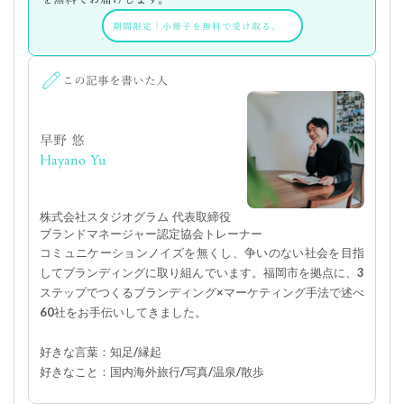
期間限定
｜
小冊子を無料で受け取る。
この記事を書いた人
早野 悠
Hayano Yu
株式会社スタジオグラム 代表取締役
ブランドマネージャー認定協会トレーナー
コミュニケーションノイズを無くし、争いのない社会を目指
してブランディングに取り組んでいます。福岡市を拠点に、3
ステップでつくるブランディング×マーケティング手法で述べ
60社をお手伝いしてきました。
好きな言葉：知足/縁起
好きなこと：国内海外旅行/写真/温泉/散歩