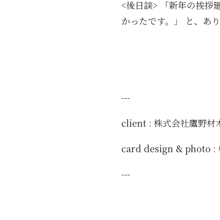
<後日談> 「新年の挨
かったです。」 と、あ
---
client :
株式会社鷹野材
card design & ph
---