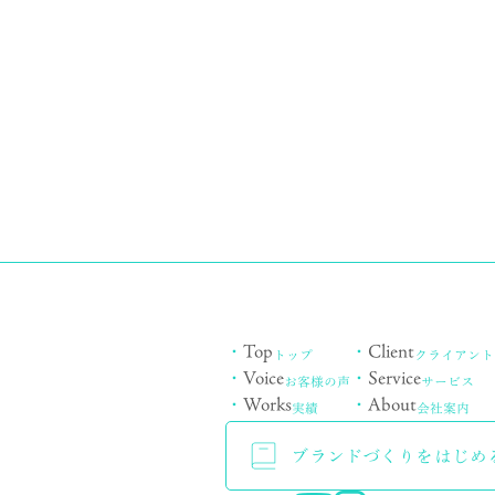
・
Top
・
Client
トップ
クライアント
・
Voice
・
Service
お客様の声
サービス
・
Works
・
About
実績
会社案内
ブランドづくりをはじめ