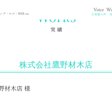
Voice
Wo
。
Works
グ・ロゴ・WEB etc
お客様の声
実 績
株式会社鷹野材木店
鷹野材木店 様