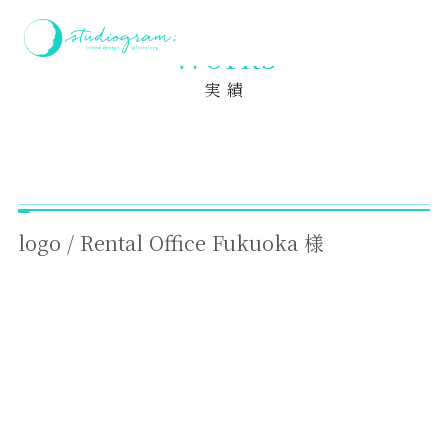
ホーム
実績
logo / Rental Office Fukuoka 様
Works
実 績
logo / Rental Office Fukuoka 様