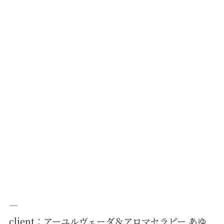
—
client：アーユルヴェーダ＆アロマセラピー あゆ