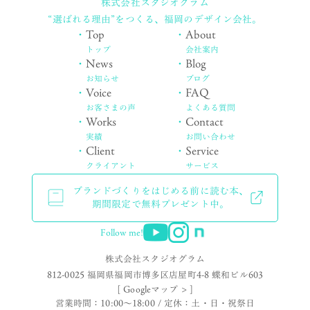
株式会社スタジオグラム
“選ばれる理由”をつくる、
福岡のデザイン会社。
・
Top
・
About
トップ
会社案内
・
News
・
Blog
お知らせ
ブログ
・
Voice
・
FAQ
お客さまの声
よくある質問
・
Works
・
Contact
実績
お問い合わせ
・
Client
・
Service
クライアント
サービス
ブランドづくりをはじめる前に読む本、
期間限定で無料プレゼント中。
Follow me!
株式会社スタジオグラム
812-0025 福岡県福岡市博多区店屋町4-8 蝶和ビル603
[ Googleマップ > ]
営業時間：10:00〜18:00 / 定休：土・日・祝祭日