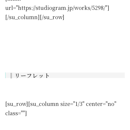
url="https://studiogram.jp/works/5298/"]
[/su_column][/su_row]
‖リーフレット
[su_row][su_column size="1/3" center="no"
class=""]