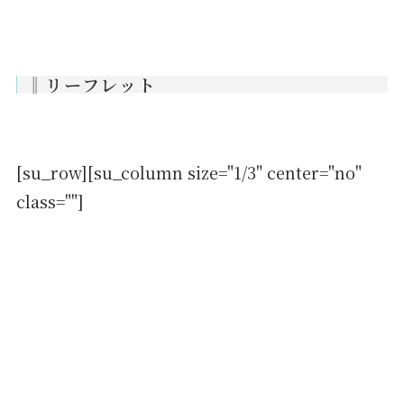
‖リーフレット
[su_row][su_column size="1/3" center="no"
class=""]