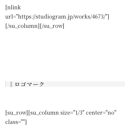
[nlink
url="https://studiogram.jp/works/4673/"]
[/su_column][/su_row]
‖ロゴマーク
[su_row][su_column size="1/3" center="no"
class=""]