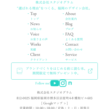
株式会社スタジオグラム
“選ばれる理由”をつくる、
福岡のデザイン会社。
・
Top
・
About
トップ
会社案内
・
News
・
Blog
お知らせ
ブログ
・
Voice
・
FAQ
お客さまの声
よくある質問
・
Works
・
Contact
実績
お問い合わせ
・
Client
・
Service
クライアント
サービス
ブランドづくりをはじめる前に読む本、
期間限定で無料プレゼント中。
Follow me!
株式会社スタジオグラム
812-0025 福岡県福岡市博多区店屋町4-8 蝶和ビル603
[ Googleマップ > ]
営業時間：10:00〜18:00 / 定休：土・日・祝祭日