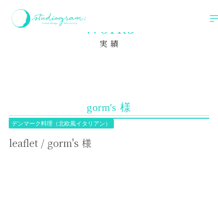
ホーム
実績
leaflet / gorm's 様
Works
実 績
gorm's 様
デンマーク料理（北欧風イタリアン）
leaflet / gorm's 様