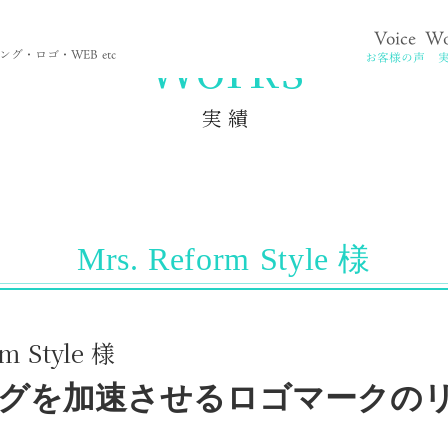
Voice
Wo
。
Works
グ・ロゴ・WEB etc
お客様の声
実 績
Mrs. Reform Style 様
rm Style 様
グを加速させるロゴマークの