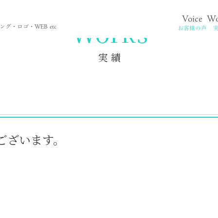
Voice
Wo
。
Works
グ・ロゴ・WEB etc
お客様の声
実 績
ございます。