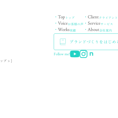
・
Top
・
Client
トップ
クライアント
・
Voice
・
Service
お客様の声
サービス
・
Works
・
About
実績
会社案内
ブランドづくりをはじめ
Follow me!
マップ > ]