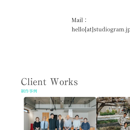
Mail：
hello[at]
studiogram.j
Client Works
制作事例