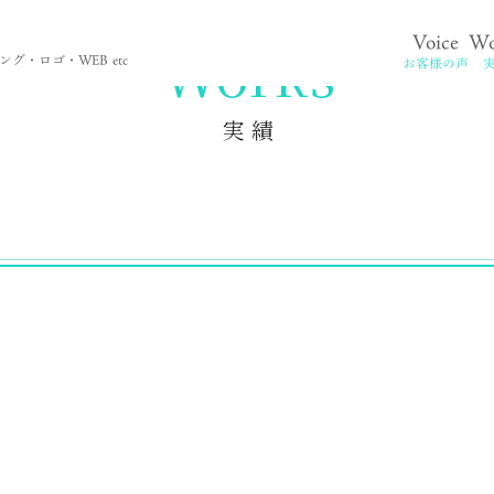
Voice
Wo
。
Works
グ・ロゴ・WEB etc
お客様の声
実 績