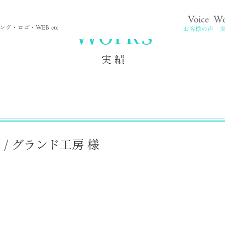
Voice
Wo
。
Works
グ・ロゴ・WEB etc
お客様の声
実 績
ack / グランド工房 様