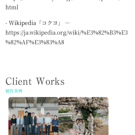
html
- Wikipedia「コクヨ」 —
https://ja.wikipedia.org/wiki/%E3%82%B3%E3
%82%AF%E3%83%A8
Client Works
制作事例