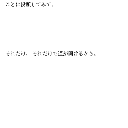
ことに没頭
してみて。
それだけ。 それだけで
道が開ける
から。