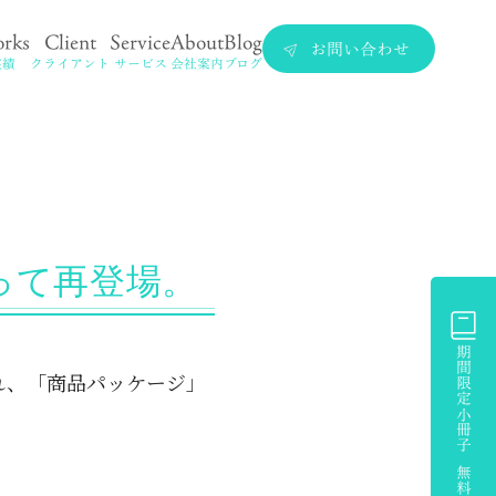
rks
Client
Service
About
Blog
お問い合わせ
実績
クライアント
サービス
会社案内
ブログ
って再登場。
期間限定小冊子 無料プレゼント
れ、「商品パッケージ」