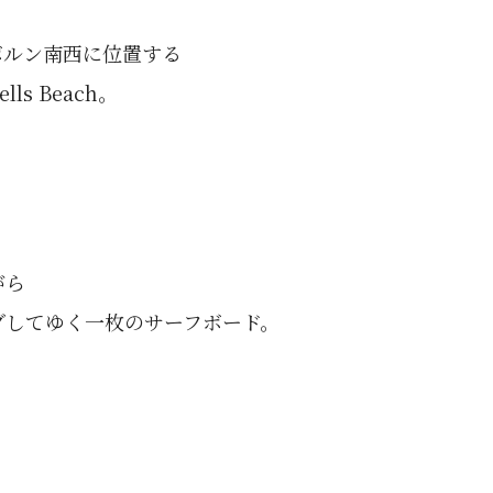
ボルン南西に位置する
s Beach。
がら
グしてゆく一枚のサーフボード。