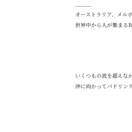
＿＿＿
オーストラリア、メル
世界中から人が集まるBell
いくつもの波を超えな
沖に向かってパドリン