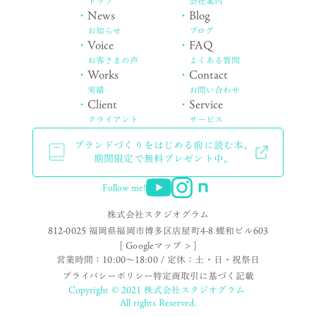
トップ
会社案内
・
News
・
Blog
お知らせ
ブログ
・
Voice
・
FAQ
お客さまの声
よくある質問
・
Works
・
Contact
実績
お問い合わせ
・
Client
・
Service
クライアント
サービス
ブランドづくりをはじめる前に読む本、
期間限定で無料プレゼント中。
Follow me!
株式会社スタジオグラム
812-0025 福岡県福岡市博多区店屋町4-8 蝶和ビル603
[ Googleマップ > ]
営業時間：10:00〜18:00 / 定休：土・日・祝祭日
プライバシーポリシー
特定商取引に基づく記載
Copyright © 2021 株式会社スタジオグラム
All rights Reserved.