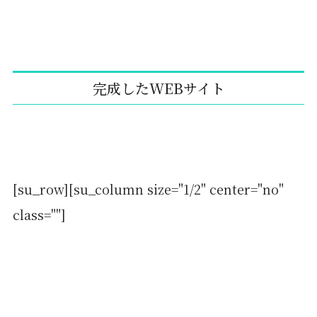
完成したWEBサイト
[su_row][su_column size="1/2" center="no"
class=""]