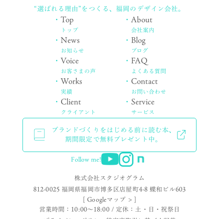
“選ばれる理由”をつくる、
福岡のデザイン会社。
・
Top
・
About
トップ
会社案内
・
News
・
Blog
お知らせ
ブログ
・
Voice
・
FAQ
お客さまの声
よくある質問
・
Works
・
Contact
実績
お問い合わせ
・
Client
・
Service
クライアント
サービス
ブランドづくりをはじめる前に読む本、
期間限定で無料プレゼント中。
Follow me!
株式会社スタジオグラム
812-0025 福岡県福岡市博多区店屋町4-8 蝶和ビル603
[ Googleマップ > ]
営業時間：10:00〜18:00 / 定休：土・日・祝祭日