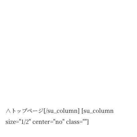
∧トップページ[/su_column] [su_column
size="1/2" center="no" class=""]