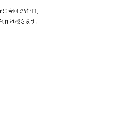
作は今回で6作目。
も制作は続きます。