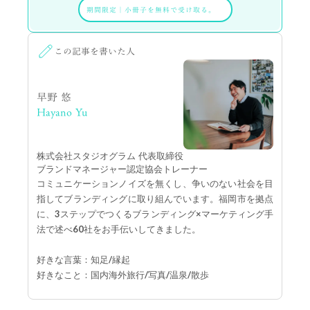
期間限定
｜
小冊子を無料で受け取る。
この記事を書いた人
早野 悠
Hayano Yu
株式会社スタジオグラム 代表取締役
ブランドマネージャー認定協会トレーナー
コミュニケーションノイズを無くし、争いのない社会を目
指してブランディングに取り組んでいます。福岡市を拠点
に、3ステップでつくるブランディング×マーケティング手
法で述べ60社をお手伝いしてきました。
好きな言葉：知足/縁起
好きなこと：国内海外旅行/写真/温泉/散歩