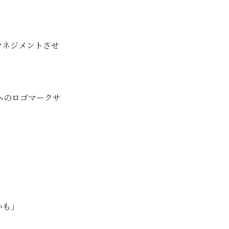
マネジメントさせ
へのロゴマークサ
かも」