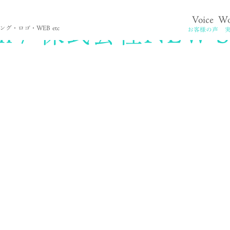
gn / 株式会社NEW'
Voice
Wo
。
グ・ロゴ・WEB etc
お客様の声