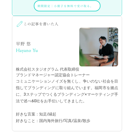
期間限定
｜
小冊子を無料で受け取る。
この記事を書いた人
早野 悠
Hayano Yu
株式会社スタジオグラム 代表取締役
ブランドマネージャー認定協会トレーナー
コミュニケーションノイズを無くし、争いのない社会を目
指してブランディングに取り組んでいます。福岡市を拠点
に、3ステップでつくるブランディング×マーケティング手
法で述べ60社をお手伝いしてきました。
好きな言葉：知足/縁起
好きなこと：国内海外旅行/写真/温泉/散歩