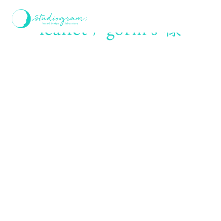
ホーム
leaflet / gorm’s 様
leaflet / gorm’s 様