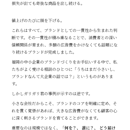
損失が出ても奇抜な商品を出し続ける。
値上げのたびに頭を下げる。
これらはすべて、ブランドとしての一貫性から生まれた判
断です。その一貫性が積み重なることで、消費者との深い
信頼関係が育まれ、多額の広告費をかけなくても話題にな
り続けるブランドが完成しました。
福岡の中小企業のブランドづくりをお手伝いする中で、私
たちがよく受ける相談のひとつに「うちはまだ小さいし、
ブランドなんて大企業の話では？」というものがありま
す。
しかしガリガリ君の事例が示すのは逆です。
小さな会社だからこそ、ブランドのコアを明確に定め、そ
れを貫く覚悟があれば、大きな広告費がなくても顧客の心
に深く刺さるブランドを育てることができます。
重要なのは規模ではなく、
「何を？、 誰に？、 どう届け