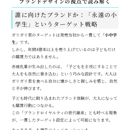
ブランドデザインの視点で読み解く
誰に向けたブランドか：「永遠の小
学生」というターゲット戦略
ガリガリ君のターゲットは発売当初から一貫して
「小中学
生」
です。
しかし、年間4億本以上を売り上げているのは子どもだけ
の購買力ではありません。
赤城乳業が生み出したのは、「子どもを主役にすることで
大人をも自然に巻き込む」という巧みな設計です。大人は
ガリガリ君を食べる自分に懐かしさと親しみを感じ、自然
と手が伸びます。
子ども時代に刷り込まれたブランド体験が、大人になって
も購買行動につながる。
この「ブランドロイヤルティの世代継承」とも呼べる現象
が、一貫したターゲット設定によって可能になります。
キャラクターも商品コミュニケーションも、