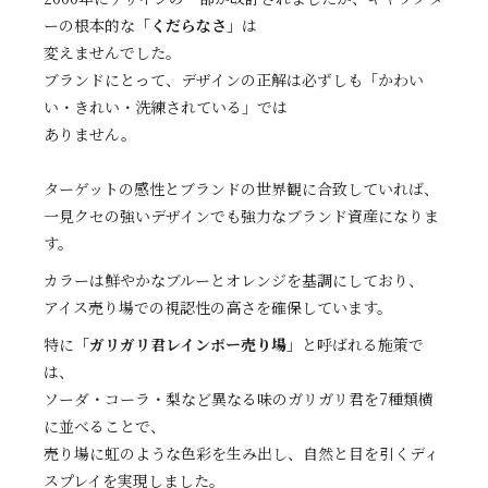
ーの根本的な
「くだらなさ」
は
変えませんでした。
ブランドにとって、デザインの正解は必ずしも「かわい
い・きれい・洗練されている」では
ありません。
ターゲットの感性とブランドの世界観に合致していれば、
一見クセの強いデザインでも強力なブランド資産になりま
す。
カラーは鮮やかなブルーとオレンジを基調にしており、
アイス売り場での視認性の高さを確保しています。
特に
「ガリガリ君レインボー売り場」
と呼ばれる施策で
は、
ソーダ・コーラ・梨など異なる味のガリガリ君を7種類横
に並べることで、
売り場に虹のような色彩を生み出し、自然と目を引くディ
スプレイを実現しました。