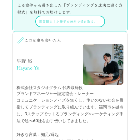
える案件から導き出した「ブランディングを成功に導く方
程式」を無料でお届けします。
期間限定
｜
小冊子を無料で受け取る。
この記事を書いた人
早野 悠
Hayano Yu
株式会社スタジオグラム 代表取締役
ブランドマネージャー認定協会トレーナー
コミュニケーションノイズを無くし、争いのない社会を目
指してブランディングに取り組んでいます。福岡市を拠点
に、3ステップでつくるブランディング×マーケティング手
法で述べ60社をお手伝いしてきました。
好きな言葉：知足/縁起