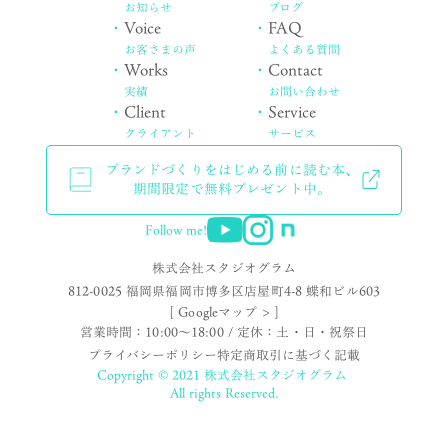
お知らせ
ブログ
・
Voice
・
FAQ
お客さまの声
よくある質問
・
Works
・
Contact
実績
お問い合わせ
・
Client
・
Service
クライアント
サービス
ブランドづくりをはじめる前に読む本、
期間限定で無料プレゼント中。
Follow me!
株式会社スタジオグラム
812-0025 福岡県福岡市博多区店屋町4-8 蝶和ビル603
[ Googleマップ > ]
営業時間：10:00〜18:00 / 定休：土・日・祝祭日
プライバシーポリシー
特定商取引に基づく記載
Copyright © 2021 株式会社スタジオグラム
All rights Reserved.