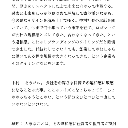
間、歴史をリスペクトした上で未来に向かって挑戦する。
過去と未来をしっかり見つめて理解して寄り添いながら、
今必要なデザインを積み上げてゆく。
中村社長のお話を聞
いていて、今まで何十年っていう事業を経て、ロゴマーク
が会社の規模感とズレてきた、合わなくなってきた、とい
う
違和感
。これはリブランディングのタイミングだと確信
できました。代替わりではなくても、創業してがむしゃら
に働いてある程度規模が大きくなってきた、という企業も
そのタイミングだと思います。
中村： そうだね。
会社をお客さま目線での違和感に敏感
になること
は大事。ここはノイズになっちゃってる、ひっ
かかっちゃうとこかな、という部分をひとつひとつ直して
いかないといけない。
早野： 大事なことは、その違和感に経営者や担当者が気付