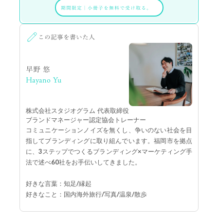
期間限定
｜
小冊子を無料で受け取る。
この記事を書いた人
早野 悠
Hayano Yu
株式会社スタジオグラム 代表取締役
ブランドマネージャー認定協会トレーナー
コミュニケーションノイズを無くし、争いのない社会を目
指してブランディングに取り組んでいます。福岡市を拠点
に、3ステップでつくるブランディング×マーケティング手
法で述べ60社をお手伝いしてきました。
好きな言葉：知足/縁起
好きなこと：国内海外旅行/写真/温泉/散歩