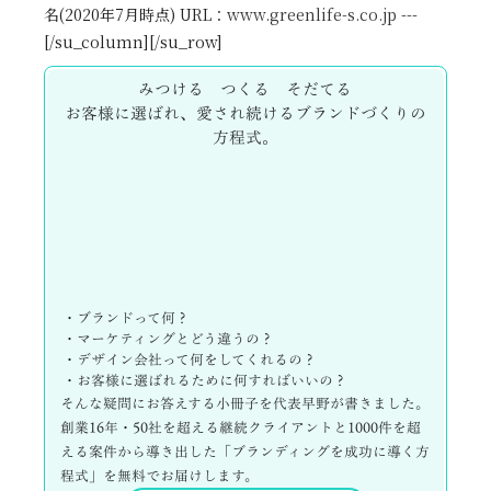
名(2020年7月時点) URL：
www.greenlife-s.co.jp
---
[/su_column][/su_row]
みつける つくる そだてる
お客様に選ばれ、愛され続けるブランドづくりの
方程式。
・ブランドって何？
・マーケティングとどう違うの？
・デザイン会社って何をしてくれるの？
・お客様に選ばれるために何すればいいの？
そんな疑問にお答えする小冊子を代表早野が書きました。
創業16年・50社を超える継続クライアントと1000件を超
える案件から導き出した「ブランディングを成功に導く方
程式」を無料でお届けします。