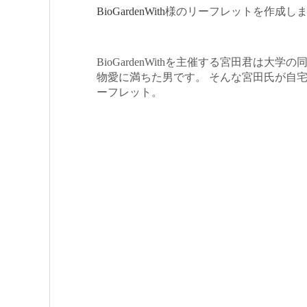
BioGardenWith
様のリーフレットを作成し
BioGardenWithを主催する宮田君は
物愛に満ちた男です。 そんな宮田氏が自
ーフレット。