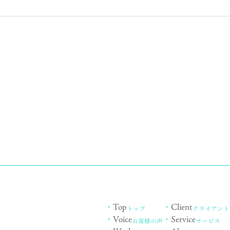
・
Top
・
Client
トップ
クライアント
・
Voice
・
Service
お客様の声
サービス