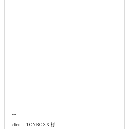
---
client：
TOYBOXX 様