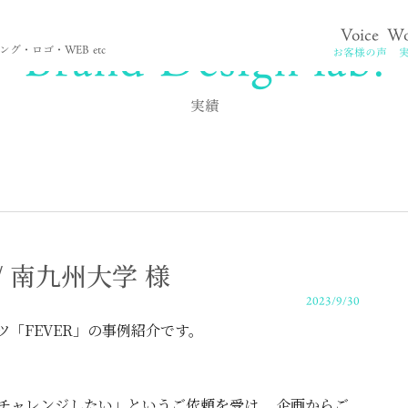
Brand Design lab.
Voice
Wo
。
グ・ロゴ・WEB etc
お客様の声
実績
 / 南九州大学 様
2023/9/30
「FEVER」の事例紹介です。
チャレンジしたい」というご依頼を受け、 企画からご