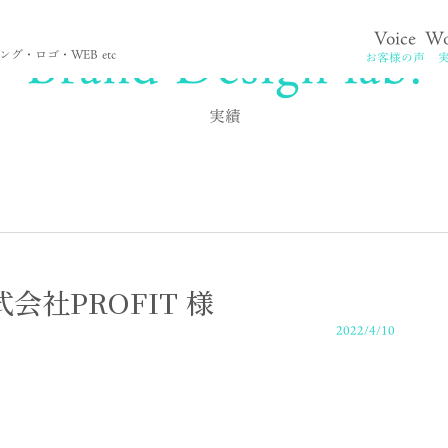
Brand Design lab.
Voice
Wo
。
グ・ロゴ・WEB etc
お客様の声
実績
株式会社PROFIT 様
2022/4/10