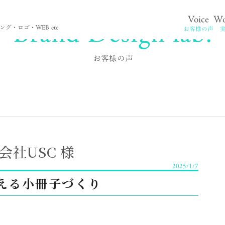
Brand Design lab.
Voice
Wo
。
グ・ロゴ・WEB etc
お客様の声
お客様の声
会社USC 様
2025/1/7
える小冊子づくり